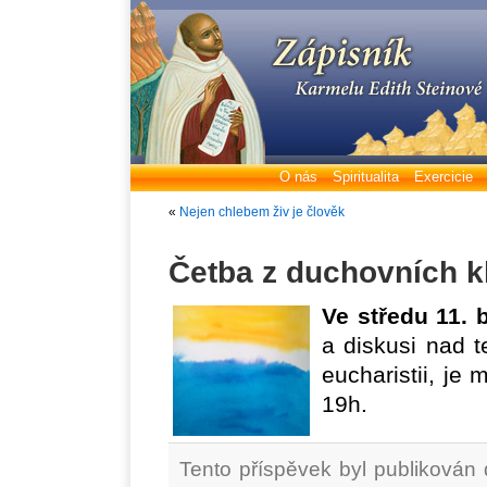
O nás
Spiritualita
Exercicie
«
Nejen chlebem živ je člověk
Četba z duchovních k
Ve
středu 11.
a diskusi nad 
eucharistii, je 
19h.
Tento příspěvek byl publikován 