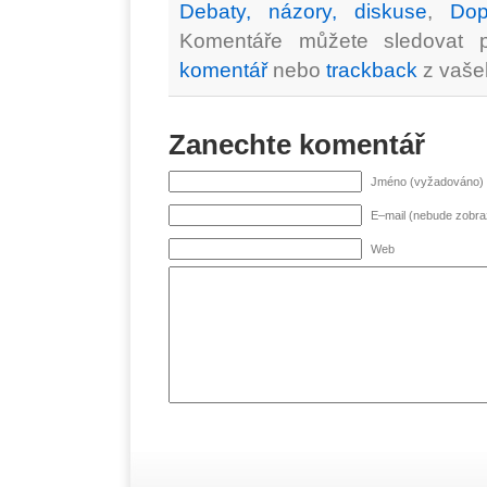
Debaty, názory, diskuse
,
Dop
Komentáře můžete sledovat
komentář
nebo
trackback
z vaše
Zanechte komentář
Jméno (vyžadováno)
E–mail (nebude zobr
Web