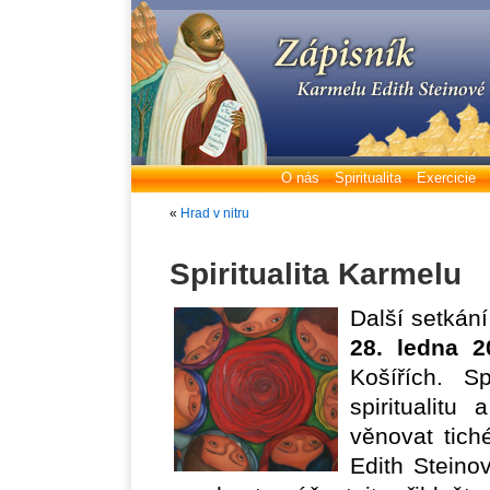
O nás
Spiritualita
Exercicie
«
Hrad v nitru
Spiritualita Karmelu
Další setkán
28. ledna 2
Košířích. S
spiritualit
věnovat tich
Edith Stein