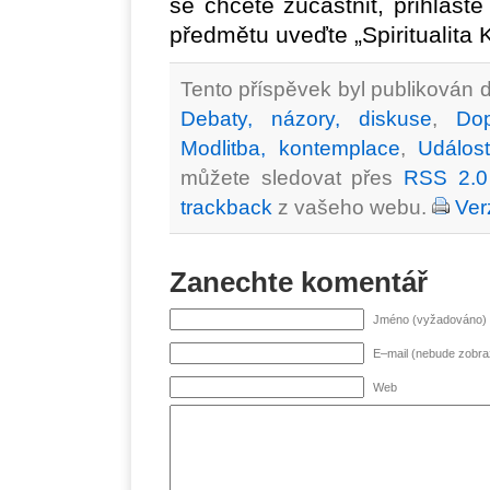
se chcete zúčastnit, přihlašt
předmětu uveďte „Spiritualita 
Tento příspěvek byl publikován d
Debaty, názory, diskuse
,
Do
Modlitba, kontemplace
,
Událost
můžete sledovat přes
RSS 2.0
trackback
z vašeho webu.
Ver
Zanechte komentář
Jméno (vyžadováno)
E–mail (nebude zobr
Web