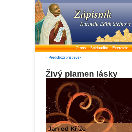
O nás
Spiritualita
Exercicie
«
Předchozí příspěvek
Živý plamen lásky