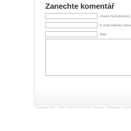
Zanechte komentář
Jméno (vyžadováno)
E–mail (nebude zobr
Web
Copyright 2007, 2008, 2009 Karmel Edith Steinove. Webdesign: Jozef