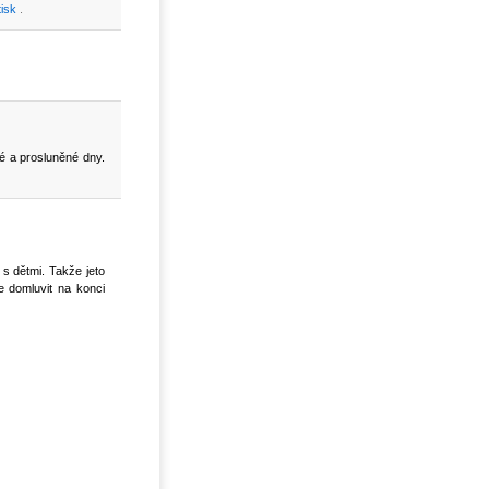
tisk
.
é a prosluněné dny.
s dětmi. Takže jeto
e domluvit na konci