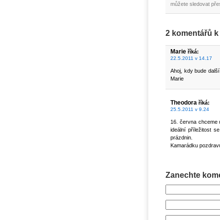
můžete sledovat př
2 komentářů k
Marie
říká:
22.5.2011 v 14.17
Ahoj, kdy bude dalš
Marie
Theodora
říká:
25.5.2011 v 9.24
16. června chceme u
ideální příležitost
prázdnin.
Kamarádku pozdravu
Zanechte kom