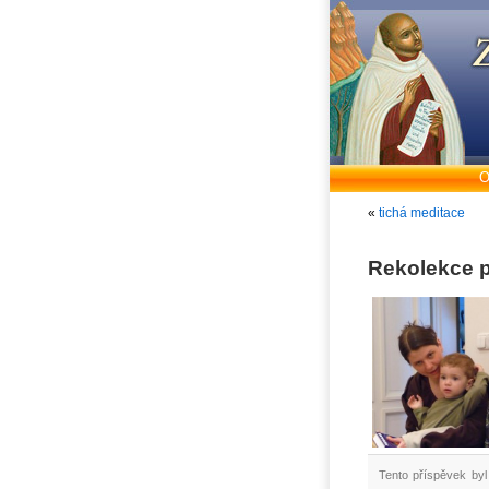
O
«
tichá meditace
Rekolekce 
Tento příspěvek byl