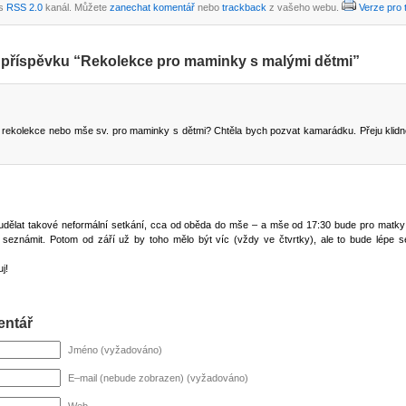
es
RSS 2.0
kanál. Můžete
zanechat komentář
nebo
trackback
z vašeho webu.
Verze pro 
 příspěvku “Rekolekce pro maminky s malými dětmi”
í rekolekce nebo mše sv. pro maminky s dětmi? Chtěla bych pozvat kamarádku. Přeju klidn
dělat takové neformální setkání, cca od oběda do mše – a mše od 17:30 bude pro matky 
 se seznámit. Potom od září už by toho mělo být víc (vždy ve čtvrtky), ale to bude lépe s
j!
entář
Jméno (vyžadováno)
E–mail (nebude zobrazen) (vyžadováno)
Web