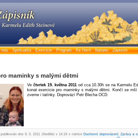
 nás
Spiritualita
Exercicie
Program
Ke čtení
Italiano
Zápisník
pro maminky s malými dětmi
Ve
čtvrtek 19. května 2011
od cca 10.30h se na Karmelu Ed
konat exercicie pro maminky s malými dětmi. Končí se mší 
zveme i tatínky. Doprovází Petr Blecha OCD.
 publikován dne 8. 5. 2011 (Neděle) v 14.19 v rubrice
Duchovní doprovázení
,
Zprávy a 