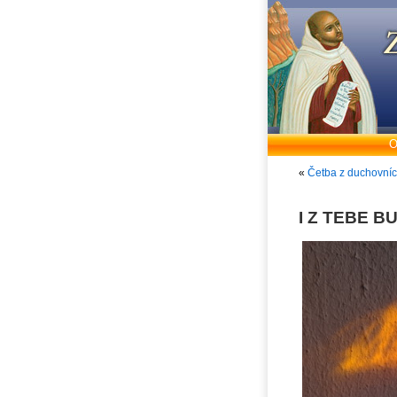
O
«
Četba z duchovníc
I Z TEBE B