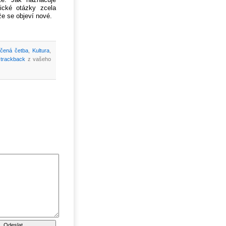
te. Jak naznačuje
tické otázky zcela
že se objeví nové.
čená četba
,
Kultura
,
o
trackback
z vašeho