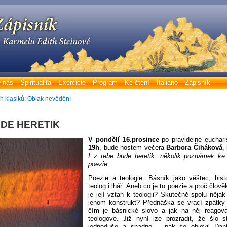
 nás
Spiritualita
Exercicie
Program
Ke čtení
Italiano
Zápisník
h klasiků: Oblak nevědění
UDE HERETIK
V pondělí 16.prosince
po pravidelné eucharis
19h
, bude hostem večera
Barbora Čiháková
,
I z tebe bude heretik: několik poznámek ke 
poezie.
Poezie a teologie. Básník jako věštec, histo
teolog i lhář. Aneb co je to poezie a proč člov
je její vztah k teologii? Skutečně spolu nějak
jenom konstrukt? Přednáška se vrací zpátky
čím je básnické slovo a jak na něj reagoval
teologové. Již nyní lze prozradit, že šlo 