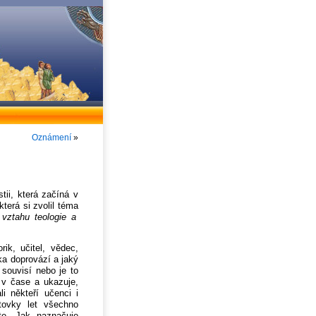
Oznámení
»
tii, která začíná v
 která si zvolil téma
vztahu teologie a
rik, učitel, vědec,
ěka doprovází a jaký
 souvisí nebo je to
 v čase a ukazuje,
i někteří učenci i
stovky let všechno