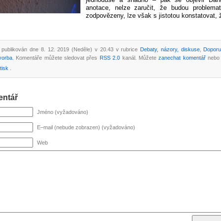
jednoduše a snadno – pak se objevil Dan
anotace, nelze zaručit, že budou problema
zodpovězeny, lze však s jistotou konstatovat, 
 publikován dne 8. 12. 2019 (Neděle) v 20.43 v rubrice
Debaty, názory, diskuse
,
Doporu
vorba
. Komentáře můžete sledovat přes
RSS 2.0
kanál. Můžete
zanechat komentář
neb
tisk
.
entář
Jméno (vyžadováno)
E–mail (nebude zobrazen) (vyžadováno)
Web