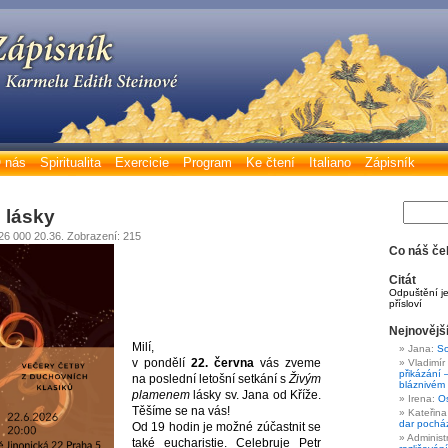
 nás
Spiritualita
Exercicie
Program
Ke čtení
Italiano
Zápisník
 lásky
026 000 20.36. Zobrazení: 215
Co náš če
Citát
Odpuštění je
přísloví
Nejnovějš
Milí,
Jana
:
So
v pondělí
22. června
vás zveme
Vladimír
přikázání 
na poslední letošní setkání s
Živým
bláznivém 
plamenem
lásky sv. Jana od Kříže.
Irena
:
O
Těšíme se na vás!
Kateřina
dar pocház
Od 19 hodin je možné zúčastnit se
Administ
také eucharistie. Celebruje Petr