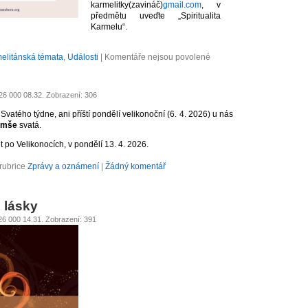
karmelitky(zavináč)
gmail.com
, v
předmětu uveďte „Spiritualita
Karmelu“.
u
elitánská témata
,
Události
|
Komentáře nejsou povolené
textu
s
názvem
Spiritualita
026 000 08.32. Zobrazení: 306
Karmelu
 Svatého týdne, ani příští pondělí velikonoční (6. 4. 2026) u nás
 mše
svatá.
 po Velikonocích, v pondělí 13. 4. 2026.
rubrice
Zprávy a oznámení
|
Žádný komentář
 lásky
026 000 14.31. Zobrazení: 391