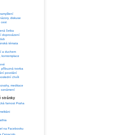
 zamyšlení
názory, diskuse
 cest
ená četba
í doprovázení
klub
ánská témata
ší a duchem
, kontemplace
ené
 příbuzná tvorba
ání povolání
poslední chvíli
ozvahy, meditace
a oznámení
é stránky
ká farnost Praha
melitáni
athia
a Cenacolo