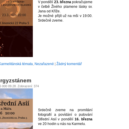
V pondělí
23. března
pokračujeme
v četbě Živého plamene lásky sv.
Jana od Kříže.
Je možné přijít už na mši v 19:00.
Srdečně zveme.
Karmelitánská témata
,
Nezařazené
|
Žádný komentář
yrgyzstánem
26 000 09.28. Zobrazení: 374
Srdečně zveme na promítání
fotografií a povídání o putování
Střední Asií v pondělí
16. března
ve 20 hodin u nás na Karmelu.