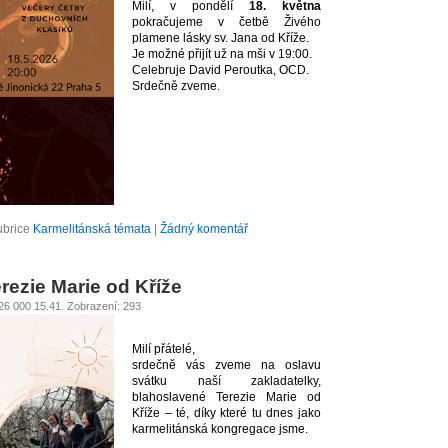
Milí, v pondělí
18. května
pokračujeme v četbě Živého
plamene lásky sv. Jana od Kříže.
Je možné přijít už na mši v 19:00.
Celebruje David Peroutka, OCD.
Srdečně zveme.
ubrice
Karmelitánská témata
|
Žádný komentář
erezie Marie od Kříže
026 000 15.41. Zobrazení: 293
Milí přátelé,
srdečně vás zveme na oslavu
svátku naší zakladatelky,
blahoslavené Terezie Marie od
Kříže – té, díky které tu dnes jako
karmelitánská kongregace jsme.