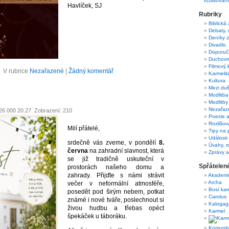
rozlišování
Havlíček, SJ
Rubriky
Biblická
Debaty, 
Deníky z
Divadlo
Doporuč
Duchovn
Filmový 
V rubrice
Nezařazené
|
Žádný komentář
Karmelit
Kultura
Mezi du
Modlitba
Modlitby
Nezařaz
026 000 20.27. Zobrazení: 210
Poezie a
Rozlišov
Milí přátelé,
Tipy na 
Události
srdečně vás zveme, v pondělí
8.
Úvahy, r
června
na zahradní slavnost, která
Zprávy 
se již tradičně uskuteční v
Spřátelen
prostorách našeho domu a
zahrady. Přijďte s námi strávit
Akademic
Archa
večer v neformální atmosféře,
Bosí kar
posedět pod širým nebem, potkat
Carolus
známé i nové tváře, poslechnout si
Kalogag
živou hudbu a třebas opéct
Karmel
špekáček u táboráku.
Komunit