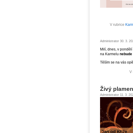
V rubrice
Karm
Administrator 30. 3. 2
Milí, dnes, v pondělí
na Karmelu
nebude
Těším se na vás opět
V 
Živý plamen
Administrator 11. 3. 2