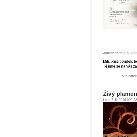
Administrator 7. 5. 20
Milí, příští pondělí,
Těšíme se na vás za
V rubric
Živý plamen
irena 7. 5. 2026 000 2