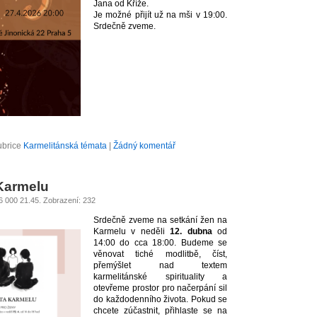
Jana od Kříže.
Je možné přijít už na mši v 19:00.
Srdečně zveme.
ubrice
Karmelitánská témata
|
Žádný komentář
 Karmelu
26 000 21.45. Zobrazení: 232
Srdečně zveme na setkání žen na
Karmelu v neděli
12. dubna
od
14:00 do cca 18:00. Budeme se
věnovat tiché modlitbě, číst,
přemýšlet nad textem
karmelitánské spirituality a
otevřeme prostor pro načerpání sil
do každodenního života. Pokud se
chcete zúčastnit, přihlaste se na