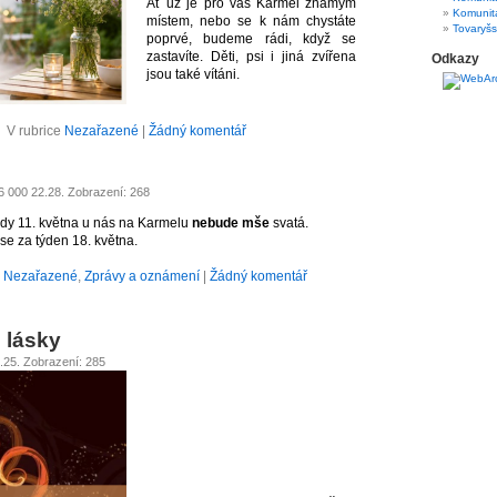
Ať už je pro vás Karmel známým
Komunit
místem, nebo se k nám chystáte
Tovaryšs
poprvé, budeme rádi, když se
zastavíte. Děti, psi i jiná zvířena
Odkazy
jsou také vítáni.
V rubrice
Nezařazené
|
Žádný komentář
26 000 22.28. Zobrazení: 268
 tedy 11. května u nás na Karmelu
nebude mše
svatá.
se za týden 18. května.
e
Nezařazené
,
Zprávy a oznámení
|
Žádný komentář
 lásky
2.25. Zobrazení: 285