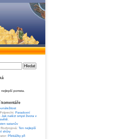
ká
 nejlepší pomsta.
í komentáře
unáležitost
 Folprecht
:
Paradoxní
– Jak nalézt smysl života v
světě.
sten satanův
 Rozbrojová
:
Ten nejlepší
í shůry
rator
:
Překážky při